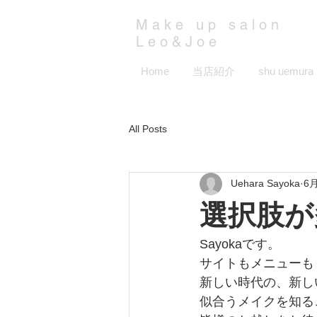
​Make up salon
Leo&Joe
Home
当店紹介
shu uemura
All Posts
Uehara Sayoka
6
選択肢が
Sayokaです。
サイトもメニューも
新しい時代の、新し
似合うメイクを知る