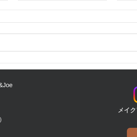
夏物が入荷しました。
新し
しま
Joe
​メイ
）