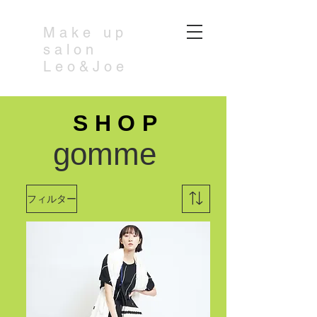
​Make up
salon
Leo&Joe
SHOP
​gomme
フィルター