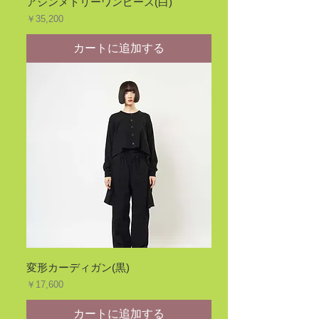
アシンメトリーワンピース(白)
価格
￥35,200
カートに追加する
変形カーディガン(黒)
価格
￥17,600
カートに追加する